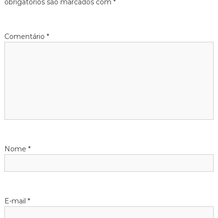
g
obrigatórios são marcados com
*
a
Comentário
*
ç
ã
o
d
e
Nome
*
P
o
s
E-mail
*