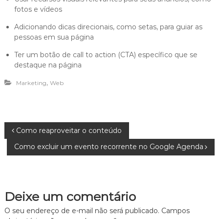
fotos e vídeos
Adicionando dicas direcionais, como setas, para guiar as
pessoas em sua página
Ter um botão de call to action (CTA) específico que se
destaque na página
,
Marketing
Web
N
Como reaproveitar o conteúdo
Como excluir um evento recorrente no Google Agenda
a
v
Deixe um comentário
e
O seu endereço de e-mail não será publicado.
Campos