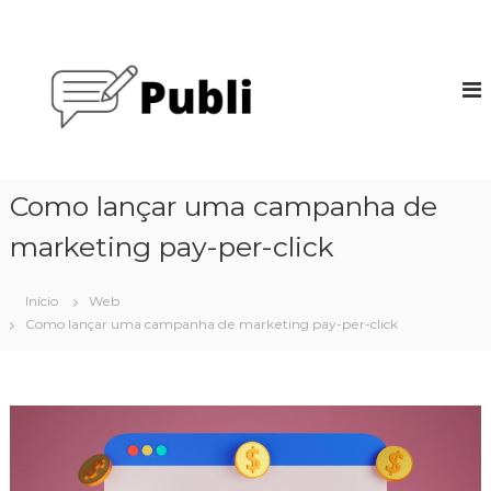
P
u
P
l
u
a
b
r
l
p
i
a
G
r
o
a
Como lançar uma campanha de
o
o
c
marketing pay-per-click
g
o
l
n
e
Início
Web
t
Como lançar uma campanha de marketing pay-per-click
e
ú
d
o