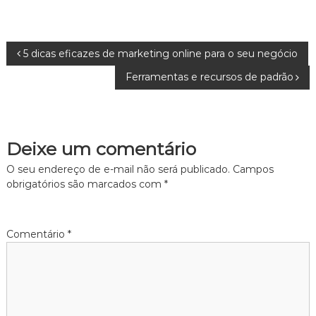
N
5 dicas eficazes de marketing online para o seu negócio
Ferramentas e recursos de padrão
a
v
Deixe um comentário
e
O seu endereço de e-mail não será publicado.
Campos
g
obrigatórios são marcados com
*
a
Comentário
*
ç
ã
o