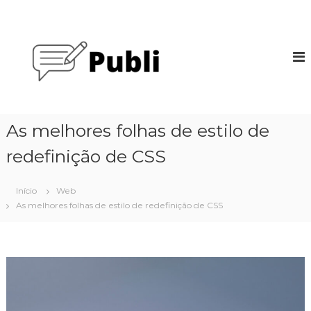
P
u
P
l
u
a
b
r
l
p
i
a
G
r
o
a
As melhores folhas de estilo de
o
o
c
redefinição de CSS
g
o
l
n
e
Início
Web
t
As melhores folhas de estilo de redefinição de CSS
e
ú
d
o