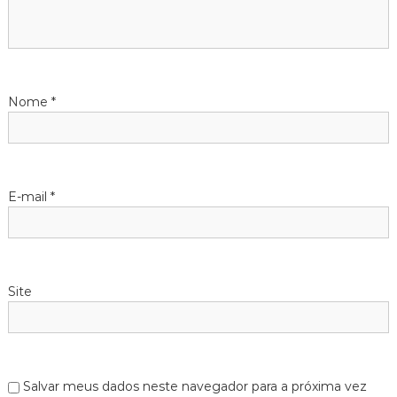
d
e
Nome
*
P
o
s
E-mail
*
t
Site
Salvar meus dados neste navegador para a próxima vez