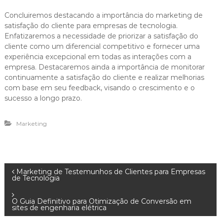
Concluiremos destacando a importância do marketing de
satisfação do cliente para empresas de tecnologia.
Enfatizaremos a necessidade de priorizar a satisfação do
cliente como um diferencial competitivo e fornecer uma
experiência excepcional em todas as interações com a
empresa. Destacaremos ainda a importância de monitorar
continuamente a satisfação do cliente e realizar melhorias
com base em seu feedback, visando o crescimento e o
sucesso a longo prazo.
Marketing
N
Marketing de Testemunhos de Clientes para Empresas
de Tecnologia
a
O Guia Definitivo para Otimização de Conversão em
sites de engenharia elétrica
v