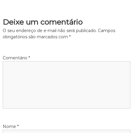
e
Deixe um comentário
g
O seu endereço de e-mail não será publicado.
Campos
a
obrigatórios são marcados com
*
ç
Comentário
*
ã
o
d
e
P
Nome
*
o