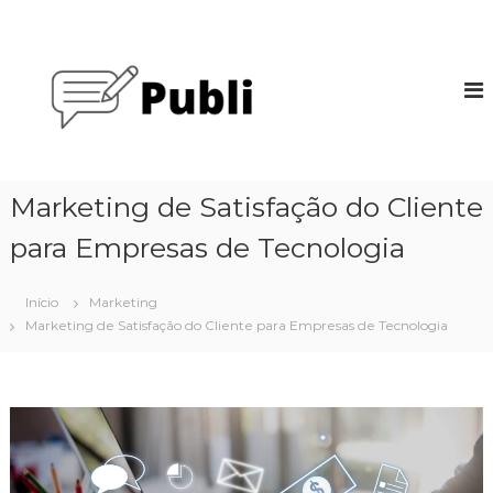
P
u
P
l
u
a
b
r
l
p
i
a
G
r
o
a
Marketing de Satisfação do Cliente
o
o
c
para Empresas de Tecnologia
g
o
l
n
e
Início
Marketing
t
Marketing de Satisfação do Cliente para Empresas de Tecnologia
e
ú
d
o